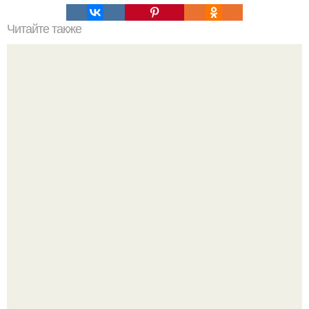
Читайте также
10 свойств граната, о которых вы никогда не слышали.
Насколько огромны самые большие объекты в природе
и космосе.