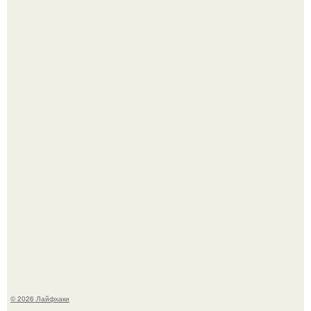
Смородины в этом году много, а обычное жидкое
варенье у нас как-то не очень едят.
Ботва пожелтела, сосед уже достал вилы, и рука сама
тянется копать картошку.
© 2026 Лайфхаки