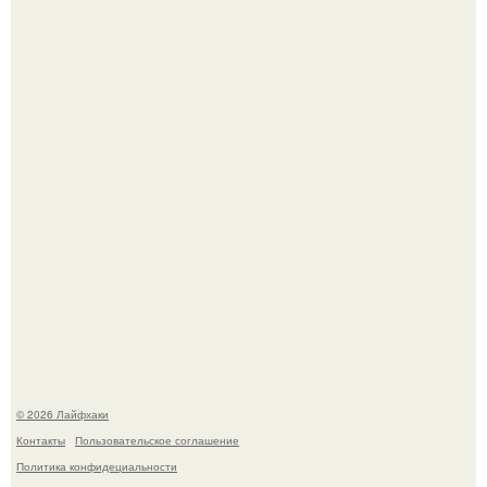
Малина отплодоносила, и многие про неё тут же забыли
до следующего лета.
Сняли лук или ранний картофель и бросили голую грядку
до весны?
© 2026 Лайфхаки
Контакты
Пользовательское соглашение
Политика конфидециальности