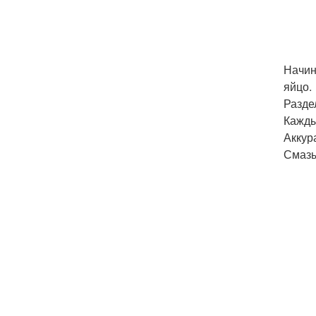
Начин
яйцо.
Разде
Кажды
Аккур
Смазы