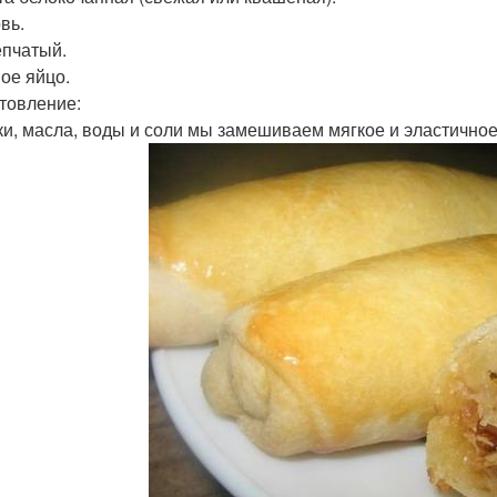
вь.
епчатый.
ое яйцо.
товление:
ки, масла, воды и соли мы замешиваем мягкое и эластичное