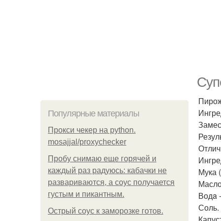
Суп
Пирож
Ингре
Популярные материалы
Замес
Прокси чекер на python.
Резуль
mosajjal/proxychecker
Отлич
Пробу снимаю еще горячей и
Ингре
каждый раз радуюсь: кабачки не
Мука (
развариваются, а соус получается
Масло 
густым и пикантным.
Водa -
Соль.
Острый соус к заморозке готов.
Капус