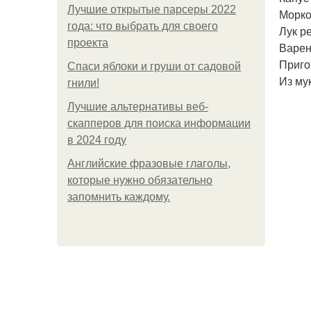
Лучшие открытые парсеры 2022
Морко
года: что выбрать для своего
Лук р
проекта
Варен
Приго
Спаси яблоки и груши от садовой
Из му
гнили!
Лучшие альтернативы веб-
скапперов для поиска информации
в 2024 году
Английские фразовые глаголы,
которые нужно обязательно
запомнить каждому.