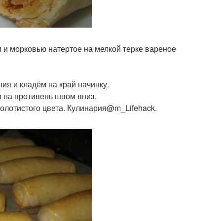
м и морковью натертое на мелкой терке вареное
ия и кладём на край начинку.
 на противень швом вниз.
золотистого цвета. Кулинария@m_Lifehack.