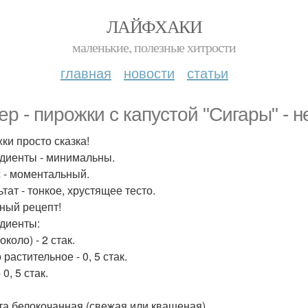
ЛАЙФХАКИ
маленькие, полезные хитрости
главная
новости
статьи
ер - пирожки с капустой "Сигары" - не
ки просто сказка!
диенты - минимальны.
 - моментальный.
тат - тонкое, хрустящее тесто.
ный рецепт!
диенты:
около) - 2 стак.
растительное - 0, 5 стак.
 0, 5 стак.
та белокочанная (свежая или квашеная).