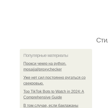
Сти
Популярные материалы
Прокси чекер на python.
mosajjal/proxychecker
Уже нет сил постоянно ругаться со
свекровью.
Top TikTok Bots to Watch in 2024: A
Comprehensive Guide
В том случае, если баклажаны