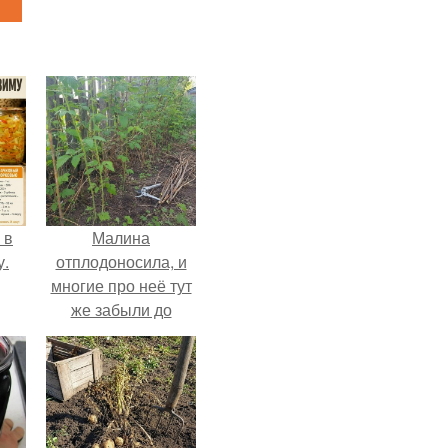
 в
Малина
у.
отплодоносила, и
многие про неё тут
же забыли до
следующего лета.