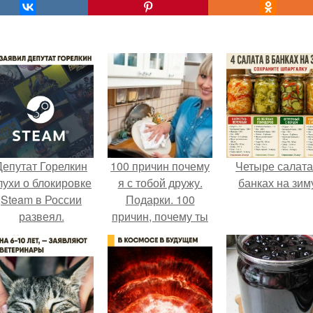
Депутат Горелкин
100 причин почему
Четыре салата
лухи о блокировке
я с тобой дружу.
банках на зим
Steam в России
Подарки. 100
развеял.
причин, почему ты
моя лучшая
подруга.