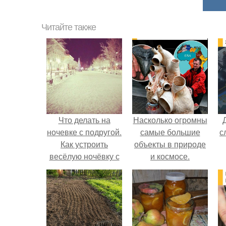
Читайте также
Что делать на
Насколько огромны
ночевке с подругой.
самые большие
с
Как устроить
объекты в природе
весёлую ночёвку с
и космосе.
подружками