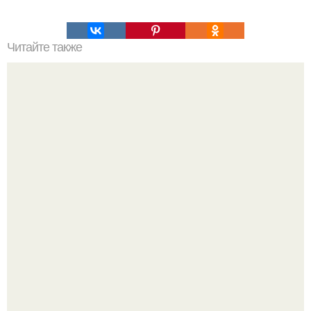
Читайте также
Охота на ВРЕДИТЕЛЕЙ в холодное время года.
Депутат Горелкин слухи о блокировке Steam в России