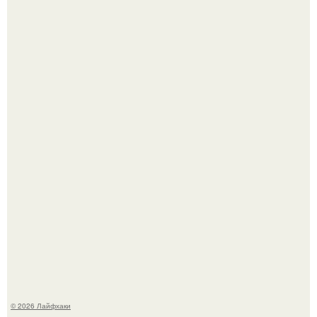
Чем заболела груша и как ее лечить?
В Дубае существует район, который кажется ошибкой
самой реальности.
© 2026 Лайфхаки