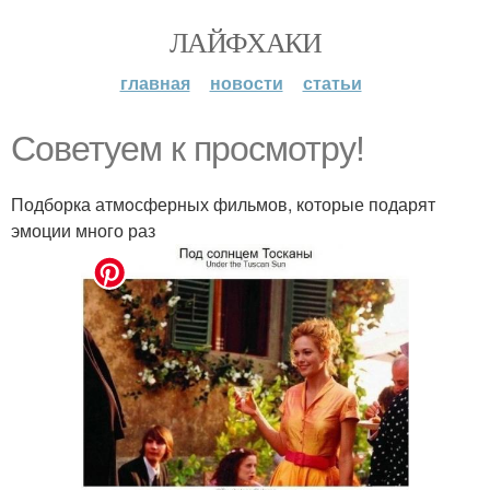
ЛАЙФХАКИ
главная
новости
статьи
Советуем к просмотру!
Подборка атмoсферных фильмов, которые подарят
эмоции много раз