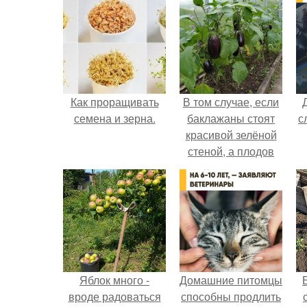
Как проращивать
В том случае, если
семена и зерна.
баклажаны стоят
с
красивой зелёной
стеной, а плодов
почти не видно -
радоваться тут
нечему.
Яблок много -
Домашние питомцы
вроде радоваться
способны продлить