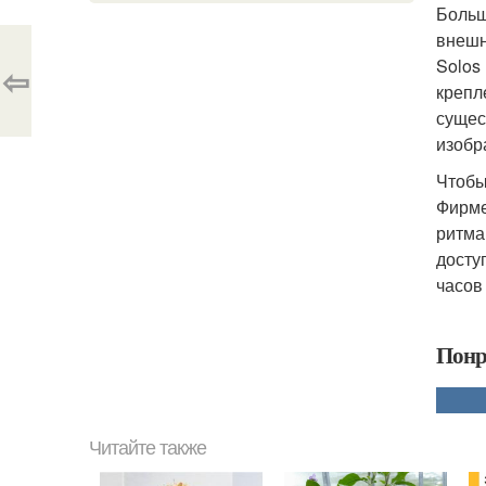
Больш
внешн
Solos
⇦
крепл
сущес
изобр
Чтобы
Фирме
ритма
досту
часов
Понр
Читайте также