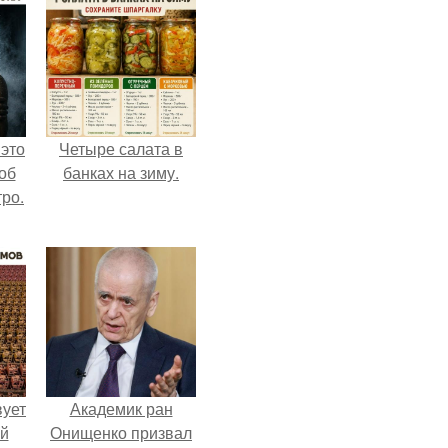
 это
Четыре салата в
об
банках на зиму.
ро.
вует
Академик ран
ый
Онищенко призвал