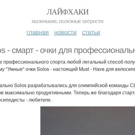
ЛАЙФХАКИ
маленькие, полезные хитрости
главная
новости
статьи
os - смарт - очки для профессионал
е профессионального спорта любой легальный способ полу
му "Умные" очки Solos - настоящий Must - Have для велосип
ально Solos разрабатывались для олимпийской команды СШ
ов максимально продуктивными. Теперь же благодаря стартап
осипедисты - любители.