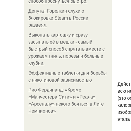
способ проснуться быстро.
Депутат Горелкин слухи о
блокировке Steam в России
развеял.
Выкопать картошку и сразу
засыпать её в мешки - самый
быстрый способ спрятать вместе с
урожаем гниль, порезы и больные
клубни.
Эффективные таблетки для борьбы
с никотиновой зависимостью
Дейст
Рио Фердинанд: «Кроме
всю н
«Манчестера Сити» и «Реала»
(это 
«Арсеналу» некого бояться в Лиге
калор
Чемпионов»
изобр
этапа