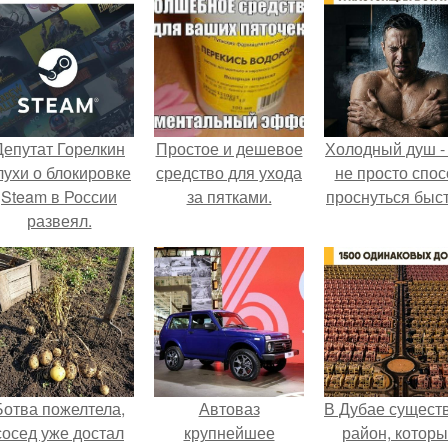
Депутат Горелкин
Простое и дешевое
Холодный душ -
лухи о блокировке
средство для ухода
не просто спос
Steam в России
за пятками.
проснуться быст
развеял.
Ботва пожелтела,
Автоваз
В Дубае сущест
сосед уже достал
крупнейшее
район, котор