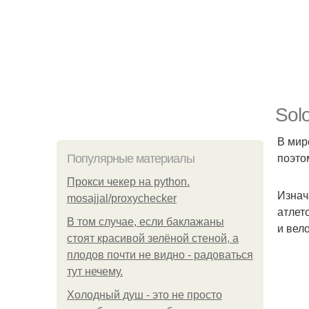
Sol
В мир
поэто
Популярные материалы
Прокси чекер на python.
Изнач
mosajjal/proxychecker
атлет
В том случае, если баклажаны
и вел
стоят красивой зелёной стеной, а
плодов почти не видно - радоваться
тут нечему.
Холодный душ - это не просто