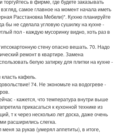
 и торгуйтесь в фирме, где будете заказывать
ой взгляд, самое главное на момент начала иметь
мерная Расстановка Мебели)". Кухню планируйте
да бы не сделала угловую сушилку на кухне -
тлый пол - каждую мусоринку видно, хоть раз в
 гипсокартонную стену опасно вешать. 70. Надо
тический ремонт в квартире. Замена
спользовать белую затирку для плитки на кухне -
 класть кафель.
удовольствие! 74. Не экономьте на водогреве -
ров.
ейчас - кажется, что температура внутри выше
запретила прикасаться к кухонной технике из
ий, т к через несколько лет доска, даже очень
ами расширились слегка.
л меня за рукав (умерял аппетиты), в итоге,