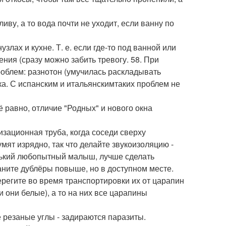
иву, а то вода почти не уходит, если ванну по
злах и кухне. Т. е. если где-то под ванной или
ния (сразу можно забить тревогу. 58. При
облем: разнотон (умучилась раскладывать
ка. С испанским и итальянскимтаких проблем не
 равно, отличие "Родных" и нового окна
изационная труба, когда соседи сверху
мят изрядно, так что делайте звукоизоляцию -
енький любопытный малыш, лучше сделать
раните дублёры повыше, но в доступном месте.
берегите во время транспортировки их от царапин
 они белые), а то на них все царапины
 резаные углы - задираются паразиты.