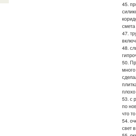
45. п
силик
корид
смета
47. т
включ
48. с
гипро
50. П
много
сдела
плитк
плохо
53. с
по но
что т
54. о
свет 
55. о