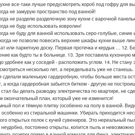
 кухне все-таки лучше предусмотреть короб под гофру для в
когда не замурую пространство под ванной!
когда не разделю разделочную зону кухни с варочной панель
когда не буду использовать ковролин!
когда не буду для ванной использовать серо-голубые, синие
икогда не позволю повесить верхние шкафы кухни выше линии 
ат или паркетную доску. Первая протечка и кердык … 12. Бе
ние как будто ты в больнице. 13. Зря поставила кухонную 
до удобнее как у соседей - расположить углом. 14. Не стану 
 смотреться несколько лет, а переделывать уже не станешь.
ря сделали маленькую гардеробную, чтобы больше места оста
т, а когда гардеробная забьется битком - другую не постро
е стал бы делать разводку электричества по квартире, не с
м окончательный план, который уже не изменится!
емный пол и тёмную плитку (особенно на полу в ванной. Видн
, особенно из стиральной машинки. Убирать приходится неск
ного открытых полок с кучей сувениров. Это нереальный пыл
 неудобно, постоянно открыты, копится пыль и невозможно
овить розетки прямо в ванной комнате для фена, электриче