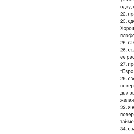
одну,
22. п
23. с
Хорош
плафо
25. г
26. е
ее ра
27. п
"Евро"
29. св
повер
два в
желая
32. я
повер
таймер
34. с