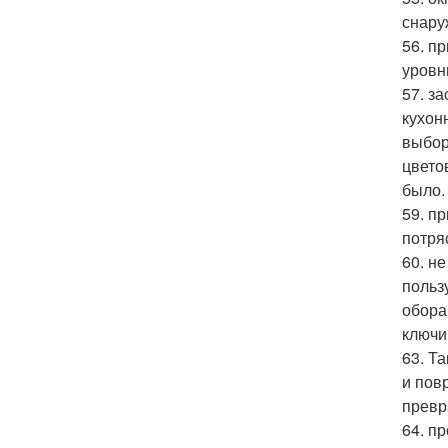
снару
56. п
уровн
57. за
кухон
выбор
цвето
было.
59. п
потря
60. н
польз
обора
ключи
63. Т
и пов
превр
64. п