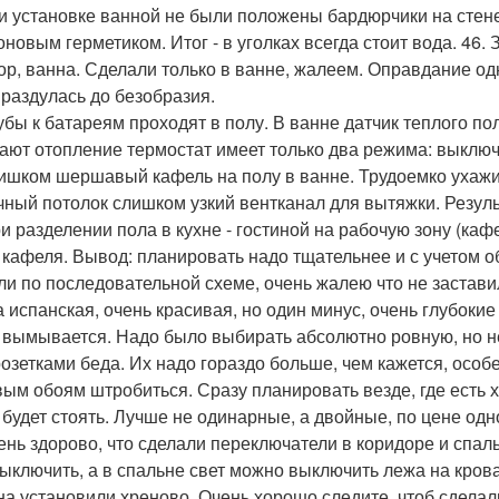
ри установке ванной не были положены бардюрчики на стене 
оновым герметиком. Итог - в уголках всегда стоит вода. 46.
ор, ванна. Сделали только в ванне, жалеем. Оправдание од
 раздулась до безобразия.
рубы к батареям проходят в полу. В ванне датчик теплого по
ают отопление термостат имеет только два режима: выклю
лишком шершавый кафель на полу в ванне. Трудоемко ухажи
чный потолок слишком узкий вентканал для вытяжки. Резул
ри разделении пола в кухне - гостиной на рабочую зону (каф
 кафеля. Вывод: планировать надо тщательнее и с учетом 
ли по последовательной схеме, очень жалею что не заставил
а испанская, очень красивая, но один минус, очень глубокие
 вымывается. Надо было выбирать абсолютно ровную, но не
 розетками беда. Их надо гораздо больше, чем кажется, осо
вым обоям штробиться. Сразу планировать везде, где есть хо
о будет стоять. Лучше не одинарные, а двойные, по цене одно
чень здорово, что сделали переключатели в коридоре и спал
выключить, а в спальне свет можно выключить лежа на крова
кна установили хреново. Очень хорошо следите, чтоб сделал