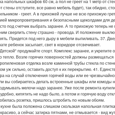
на напольных шкафов 60 см, а пол не греет на 1 метр от сте
т стены отступите, все равно мебель будет), так обидно, ст
ильником - греет. А в прихожей лучше не всю прихожую грет
ией микропроветривания и безопасными щеколдами для де
есто под счетчик выбрать заранее. А то прихожую теперь не
 ним сверлить стену страшно - провода. И положение выкл
ять. Придется под него дыру в мебели выпиливать. 37. Две
нате ребенок засыпает, свет в коридоре отсвечивает.
 "Детской" продумайте спорт. Комплекс заранее, и укрепите 
ро тепло. Возле горячих поверхностей должны размещаться
ропиленовая отделка возле каминной трубы стекла по стене
ом уж сильно, оставить доступ к их перекрытию. 41. Единст
ра на случай отключения горячей воды или ее чрезвычайно
сли вы собираетесь делать встроенные шкафы или комоды на
родумывать мелочи надо заранее. Уже после ремонта купили 
 удобно, кипятить не надо было, а потом и горячую воду отк
обилась розетка, пришлось штробить по новым обоям.
а кухне была положена слишком скользкая напольная плитка
 красиво, а сейчас затирка пятнами, не отмывается - вид жут