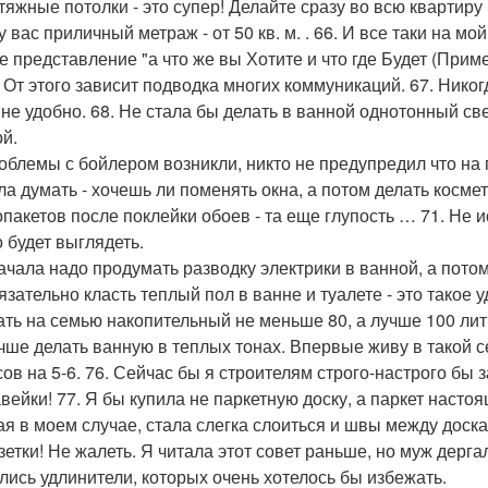
атяжные потолки - это супер! Делайте сразу во всю квартиру
у вас приличный метраж - от 50 кв. м. . 66. И все таки на м
е представление "а что же вы Хотите и что где Будет (При
. От этого зависит подводка многих коммуникаций. 67. Никог
 не удобно. 68. Не стала бы делать в ванной однотонный све
ой.
роблемы с бойлером возникли, никто не предупредил что на
ла думать - хочешь ли поменять окна, а потом делать косме
опакетов после поклейки обоев - та еще глупость … 71. Не и
о будет выглядеть.
начала надо продумать разводку электрики в ванной, а потом
язательно класть теплый пол в ванне и туалете - это такое 
ать на семью накопительный не меньше 80, а лучше 100 лит
учше делать ванную в теплых тонах. Впервые живу в такой с
сов на 5-6. 76. Сейчас бы я строителям строго-настрого бы 
вейки! 77. Я бы купила не паркетную доску, а паркет настоящ
ая в моем случае, стала слегка слоиться и швы между доск
зетки! Не жалеть. Я читала этот совет раньше, но муж дерга
лись удлинители, которых очень хотелось бы избежать.