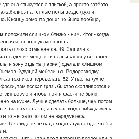
где она стыкуется с плиткой, а просто затёрто
 Зажабились на теплые полы везде (кухня,
но. К концу ремонта денег не было вообще,
ла положили слишком близко к ним. Итог - когда
чено или на полную мощность.
вать (плохо отмывается. 49. Зашили в
ьтат падение мощности всасывания у вытяжки.
ель) и зону отдыха (паркет) сделали слишком
объемов будущей мебели. 51. Водоразводку
 сантехников переделать. 52. У нас на кухне
 фаски, там всякая грязь быстро скапливается и
 глянцевую и чтобы почти фаски не было.
бенно на кухне. Лучше сделать больше, чем потом
тя бы намек на то, что у вас когда нибудь здесь
 и то же, зато потом не нарадуетесь.
ьне. В коридоре не надо ходить туда-сюда, чтобы
ти.
и откосы, чтобы там все тщательно пропенили, а