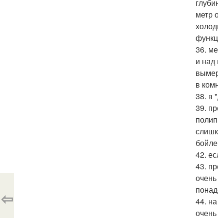
глуби
метр о
холод
функц
36. м
и над
вымер
в ком
38. в
39. п
полип
слишк
бойле
42. е
43. п
очень
понад
⇦
44. н
очень