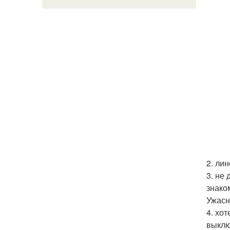
2. лин
3. не
знаком
Ужасн
4. хо
выклю