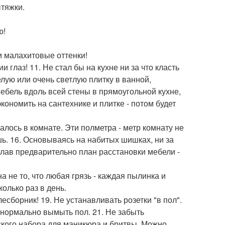
ытяжки.
ю!
 и малахитовые оттенки!
глаз! 11. Не стал бы на кухне ни за что класть
лую или очень светлую плитку в ванной,
мебель вдоль всей стены в прямоугольной кухне,
экономить на сантехнике и плитке - потом будет
лось в комнате. Эти полметра - метр комнату не
ишь. 16. Основываясь на набитых шишках, ни за
делав предварительно план расстановки мебели -
а не то, что любая грязь - каждая пылинка и
олько раз в день.
есборник! 19. Не устанавливать розетки "в пол".
 нормально вымыть пол. 21. Не забыть
ского набора для маникюра и бритвы. Можно