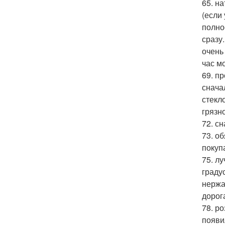
65. н
(если 
полно
сразу
очень
час м
69. п
снача
стекл
грязн
72. с
73. об
покуп
75. л
граду
нержа
дорог
78. ро
появи