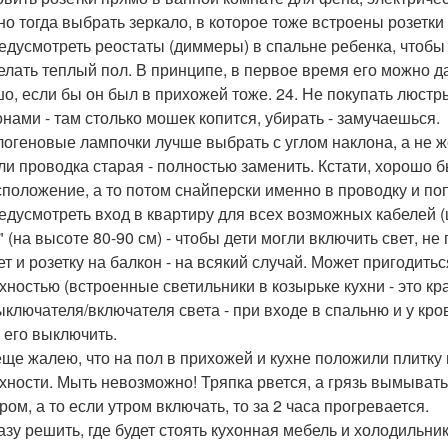
 но тогда выбрать зеркало, в которое тоже встроены розетки
редусмотреть реостаты (диммеры) в спальне ребенка, чтобы 
делать теплый пол. В принципе, в первое время его можно д
о, если бы он был в прихожей тоже. 24. Не покупать люст
нами - там столько мошек копится, убирать - замучаешься.
алогеновые лампочки лучше выбрать с углом наклона, а не 
сли проводка старая - полностью заменить. Кстати, хорошо
сположение, а то потом снайперски именно в проводку и по
редусмотреть вход в квартиру для всех возможных кабелей (
 (на высоте 80-90 см) - чтобы дети могли включить свет, не
ет и розетку на балкон - на всякий случай. Может пригодить
хностью (встроенные светильники в козырьке кухни - это кр
ыключателя/включателя света - при входе в спальню и у кров
 его выключить.
 еще жалею, что на пол в прихожей и кухне положили плитку 
хности. Мыть невозможно! Тряпка рвется, а грязь вымывать
ом, а то если утром включать, то за 2 часа прогревается.
разу решить, где будет стоять кухонная мебель и холодильник