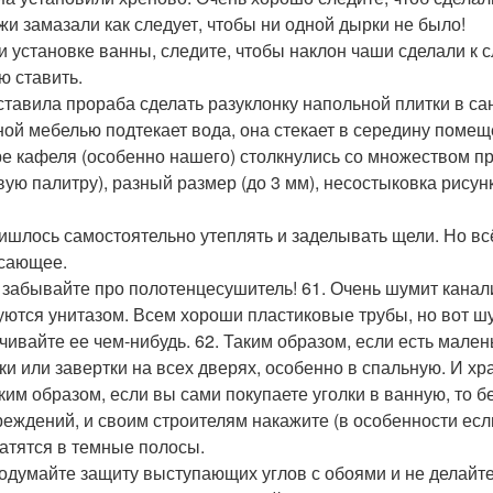
жи замазали как следует, чтобы ни одной дырки не было!
ри установке ванны, следите, чтобы наклон чаши сделали к сл
ю ставить.
ставила прораба сделать разуклонку напольной плитки в сану
ной мебелью подтекает вода, она стекает в середину помеще
е кафеля (особенно нашего) столкнулись со множеством пр
вую палитру), разный размер (до 3 мм), несостыковка рисун
ришлось самостоятельно утеплять и заделывать щели. Но всё
сающее.
е забывайте про полотенцесушитель! 61. Очень шумит канал
уются унитазом. Всем хороши пластиковые трубы, но вот шу
чивайте ее чем-нибудь. 62. Таким образом, если есть мал
ки или завертки на всех дверях, особенно в спальную. И х
аким образом, если вы сами покупаете уголки в ванную, то 
реждений, и своим строителям накажите (в особенности если
атятся в темные полосы.
родумайте защиту выступающих углов с обоями и не делайте