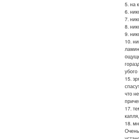
5. на
6. ни
7. ни
8. ни
9. ни
10. н
ламин
ощуще
гораз
убого
15. з
спасу
что н
приче
17. т
капля
18. м
Очень
устан