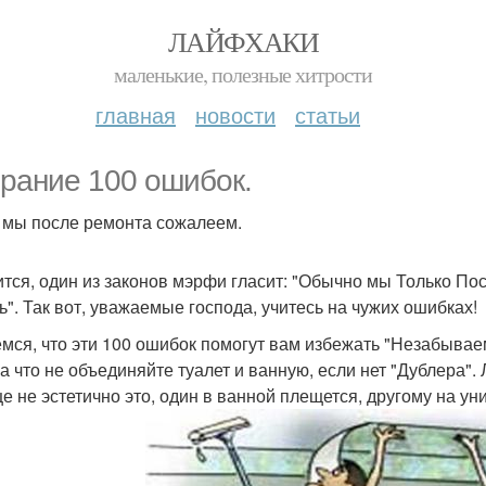
ЛАЙФХАКИ
маленькие, полезные хитрости
главная
новости
статьи
рание 100 ошибок.
 мы после ремонта сожалеем.
тся, один из законов мэрфи гласит: "Обычно мы Только По
ь". Так вот, уважаемые господа, учитесь на чужих ошибках!
мся, что эти 100 ошибок помогут вам избежать "Незабыва
 за что не объединяйте туалет и ванную, если нет "Дублера".
е не эстетично это, один в ванной плещется, другому на ун