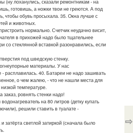
ны (ну лоханулись, сказали ремонтникам - на
оишь, готовишь, а ножки твои не греются. А под
ь, чтобы обувь просыхала. 35. Окна лучше с
тей и животных.
 пристроить нормально. Счетчик неудачно висит,
ючателя в прихожей надо было тщательнее
ри со стеклянной вставкой разонравились, если
отверстия под шведскую стенку.
 огнеупорные материалы. У нас
 - расплавилась. 40. Батареи не надо зашивать
венное, о чем жалею, - что не нашли места для
 низкой температуре.
 заказ, ровнять стенки надо!
водонагреватель на 80 литров (детку купать
лючили), решили ставить в туалате -
⇨
 и затёрта светлой затиркой (сначала было
ь.