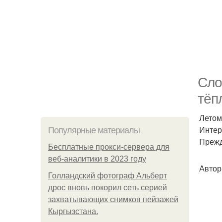
Сло
тёп
Летом
Интер
Популярные материалы
Прежд
Бесплатные прокси-сервера для
веб-аналитики в 2023 году
Автор
Голландский фотограф Альберт
дрос вновь покорил сеть серией
захватывающих снимков пейзажей
Кыргызстана.