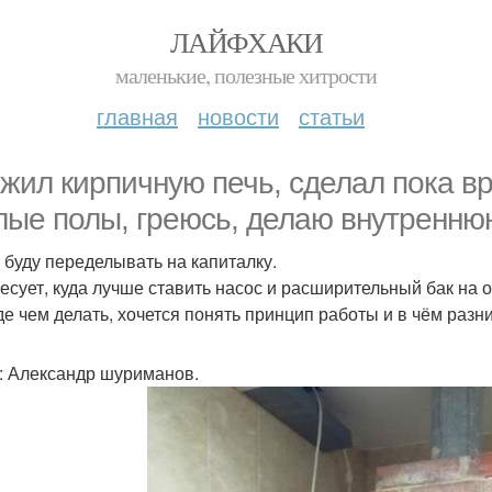
ЛАЙФХАКИ
маленькие, полезные хитрости
главная
новости
статьи
жил кирпичную печь, сделал пока вр
лые полы, греюсь, делаю внутреннюю
 буду переделывать на капиталку.
есует, куда лучше ставить насос и расширительный бак на о
е чем делать, хочется понять принцип работы и в чём разн
: Александр шуриманов.