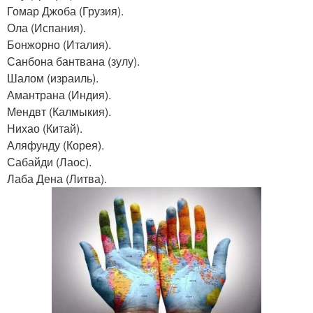
Гомар Джоба (Грузия).
Ола (Испания).
Бонжорно (Италия).
Санбона бантвана (зулу).
Шалом (израиль).
Амантрана (Индия).
Мендвт (Калмыкия).
Нихао (Китай).
Аляфунду (Корея).
Сабайди (Лаос).
Лаба Дена (Литва).