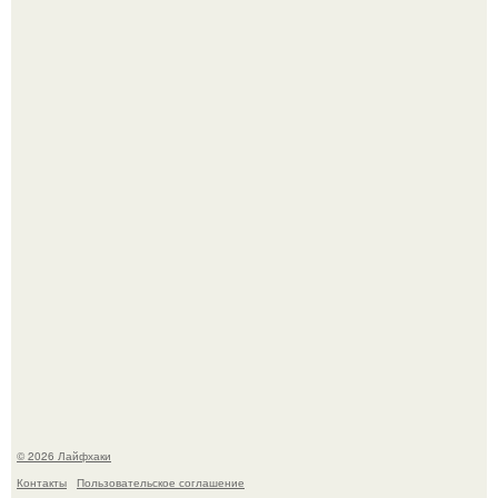
Одно случайное фото эфиопской девушки Элизабет
деста мгновенно разлетелось по всему интернету и
сделало её новой звездой соцсетей.
Смородины в этом году много, а обычное жидкое
варенье у нас как-то не очень едят.
© 2026 Лайфхаки
Контакты
Пользовательское соглашение