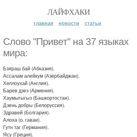
ЛАЙФХАКИ
главная
новости
статьи
Слово "Привет" на 37 языках
мира:
Бзяраш бай (Абхазия).
Ассалам алейкум (Азербайджан).
Хеллоухай (Англия).
Барев дзез (Армения).
Хаумыгыгыз (Башкортостан).
Дзень добры (Белоруссия).
Здравей (Болгария).
Алоха (о. гаваи).
Гутн таг (Германия).
Ясу (Греция).