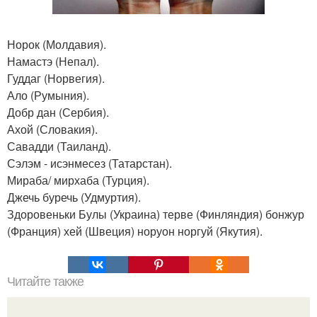
Норок (Молдавия).
Намастэ (Непал).
Гуддаг (Норвегия).
Ало (Румыния).
Добр дан (Сербия).
Ахой (Словакия).
Савадди (Таиланд).
Сэлэм - исэнмесез (Татарстан).
Мираба/ мирхаба (Турция).
Джечь буречь (Удмуртия).
Здоровеньки Булы (Украина) терве (Финляндия) бонжур
(Франция) хей (Швеция) норуон норгуй (Якутия).
Читайте также