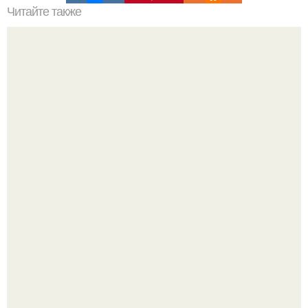
Читайте также
4 горьких, но очень полезных продукта:
В том случае, если баклажаны стоят красивой зелёной
стеной, а плодов почти не видно - радоваться тут
нечему.