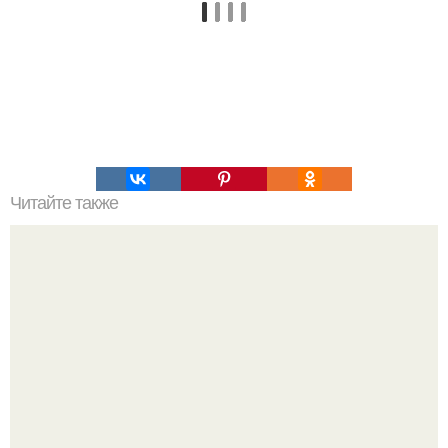
Читайте также
Интересный способ выращивания картофеля, когда
место под посадку ограничено.