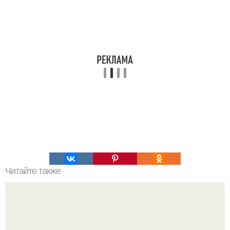
Читайте также