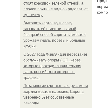
Продв
стоят красивой зелёной стеной, а
норма
плодов почти не видно - радоваться
компр
тут нечему.
Выкопать картошку и сразу
засыпать её в мешки - самый
быстрый способ спрятать вместе с
урожаем гниль, порезы и больные
клубни.
С 2027 года Финляндия перестанет
обслуживать опоры ЛЭП, через
которые проходит значительная
часть российского интернет -
трафика.
Пока многие считают сахару самым
жарким местом на земле, Европа
уверенно бьёт собственные
рекорды.