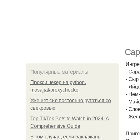
Сар
Ингре
- Сар
Популярные материалы
- Сыр
Прокси чекер на python.
- Яйц
mosajjal/proxychecker
- Нем
Уже нет сил постоянно ругаться со
- Май
свекровью.
- Сло
- Желт
Top TikTok Bots to Watch in 2024: A
Comprehensive Guide
Приго
В том случае, если баклажаны