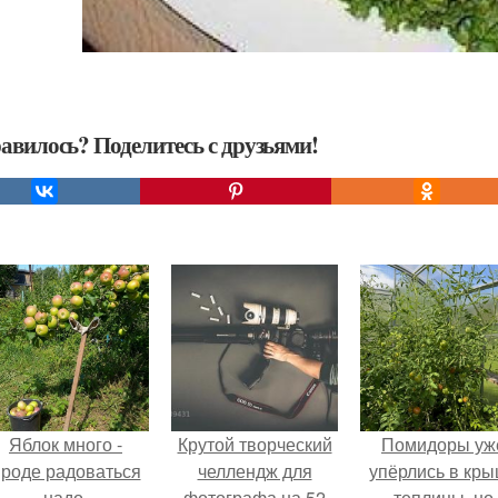
авилось? Поделитесь с друзьями!
Яблок много -
Крутой творческий
Помидоры уж
роде радоваться
челлендж для
упёрлись в кр
надо.
фотографа на 52
теплицы, но