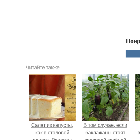
Понр
Читайте также
Салат из капусты,
В том случае, если
как в столовой
баклажаны стоят
в
рецепт. Рецепты
красивой зелёной