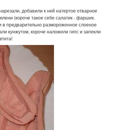
нарезали, добавили к ней натертое отварное
елени (короче такое себе салатик - фаршик.
ли в предварительно размороженное слоеное
али кунжутом, короче наложили гипс и запекли
етита!