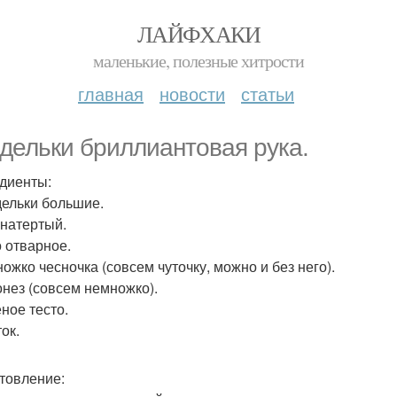
ЛАЙФХАКИ
маленькие, полезные хитрости
главная
новости
статьи
дельки бриллиантовая рука.
диенты:
дельки большие.
 натертый.
о отварное.
ножко чесночка (совсем чуточку, можно и без него).
онез (совсем немножко).
еное тесто.
ок.
товление: