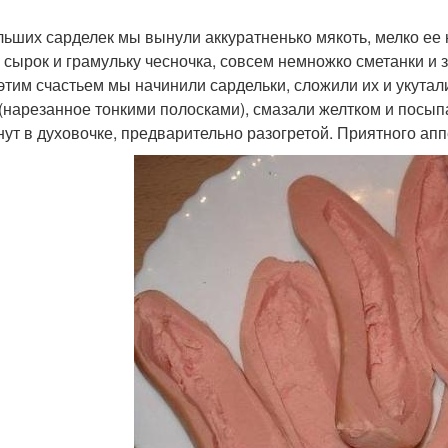
льших сарделек мы вынули аккуратненько мякоть, мелко ее 
, сырок и грамульку чесночка, совсем немножко сметанки и з
этим счастьем мы начинили сардельки, сложили их и укута
 (нарезанное тонкими полосками), смазали желтком и посып
нут в духовочке, предварительно разогретой. Приятного апп