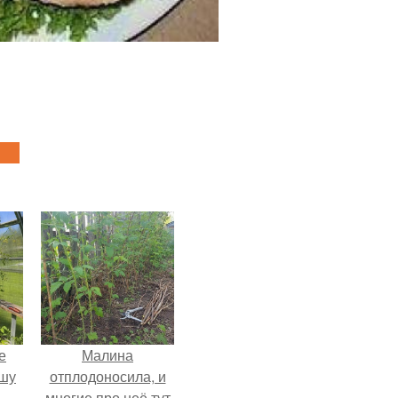
е
Малина
ышу
отплодоносила, и
многие про неё тут