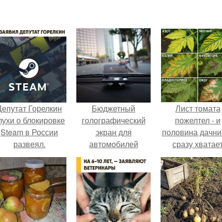
Депутат Горелкин
Бюджетный
Лист томата
лухи о блокировке
голографический
пожелтел - и
Steam в России
экран для
половина дачни
развеял.
автомобилей
сразу хватае
разработан.
удобрение.