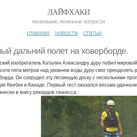
ЛАЙФХАКИ
маленькие, полезные хитрости
главная
новости
статьи
ый дальний полет на ховерборде.
ский изобретатель Каталин Александру дуру побил мировой
соте пяти метров над уровнем воды дуру смог преодолеть р
борда. Он соорудил эту летающую доску с несколькими про
ере Квебек в Канаде. Первый тест оказался весьма удачным
анесен в книгу рекордов гиннесса.