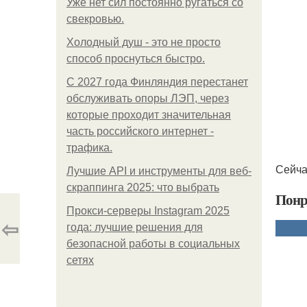
Уже нет сил постоянно ругаться со
свекровью.
Холодный душ - это не просто
способ проснуться быстро.
С 2027 года Финляндия перестанет
обслуживать опоры ЛЭП, через
которые проходит значительная
часть российского интернет -
трафика.
Сейча
Лучшие API и инструменты для веб-
скраппинга 2025: что выбрать
Понр
Прокси-серверы Instagram 2025
⇦
года: лучшие решения для
безопасной работы в социальных
сетях