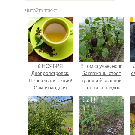
Читайте также
8 НОЯБРЯ
В том случае, если
Днепропетровск.
баклажаны стоят
с
Нереальная акция!
красивой зелёной
Самая модная
стеной, а плодов
съемка 2015 года в
почти не видно -
платье Jovani с
радоваться тут
доберманом.
нечему.