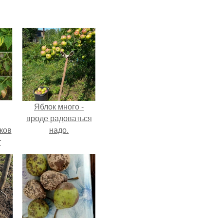
Яблок много -
вроде радоваться
ков
надо.
т