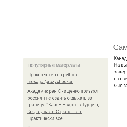
Сам
Канад
На вы
Популярные материалы
ховер
Прокси чекер на python.
на оз
mosajjal/proxychecker
был з
Академик ран Онищенко призвал
россиян не ездить отдыхать за
границу: "Зачем Ездить в Турцию,
Когда у нас в Стране Есть
Практически все".