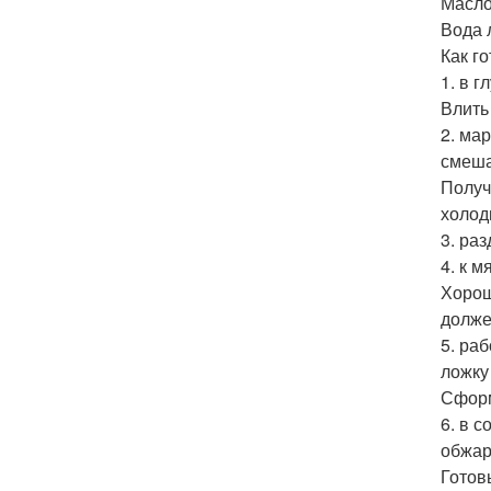
Масло
Вода 
Как го
1. в 
Влить
2. ма
смеша
Получ
холоди
3. ра
4. к 
Хорош
долже
5. ра
ложку
Сформ
6. в 
обжар
Готов