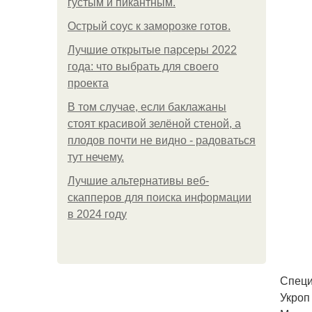
густым и пикантным.
Острый соус к заморозке готов.
Лучшие открытые парсеры 2022
года: что выбрать для своего
проекта
В том случае, если баклажаны
стоят красивой зелёной стеной, а
плодов почти не видно - радоваться
тут нечему.
Лучшие альтернативы веб-
скапперов для поиска информации
в 2024 году
Специи
Укроп 