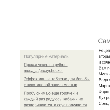
Сам
Рецеп
вторы
Популярные материалы
и соч
Прокси чекер на python.
Вам п
mosajjal/proxychecker
Мука -
Эффективные таблетки для борьбы
Вода х
с никотиновой зависимостью
Марга
Фарш м
Пробу снимаю еще горячей и
Лук ре
каждый раз радуюсь: кабачки не
Соль,
развариваются, а соус получается