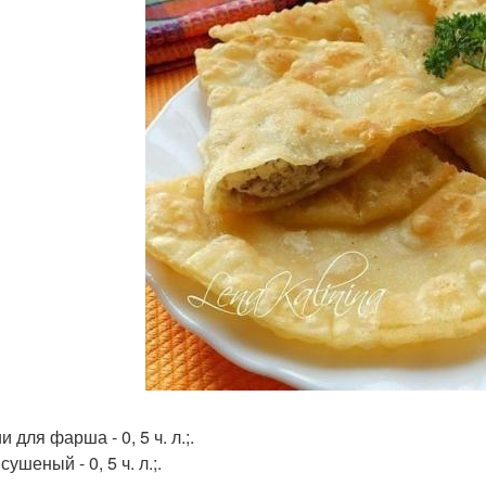
 для фарша - 0, 5 ч. л.;.
сушеный - 0, 5 ч. л.;.