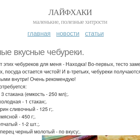
ЛАЙФХАКИ
маленькие, полезные хитрости
главная
новости
статьи
ые вкусные чебуреки.
т этих чебуреков для меня - Находка! Во-первых, тесто за
х, посуда остается чистой! И в-третьих, чебуреки получаю
ными внутри! Очень рекомендую!
отребуется:
 3 стакана (емкость - 250 мл);.
олодная - 1 стакан;.
рин сливочный - 125 г;.
ясной - 450 г;.
пчатый - 1-2 шт.;.
 перец черный молотый - по вкусу;.