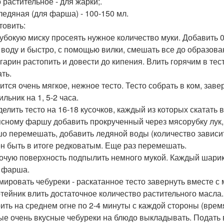
 растительное - для жарки;.
ледяная (для фарша) - 100-150 мл.
товить:
глубокую миску просеять нужное количество муки. Добавить 0
 воду и быстро, с помощью вилки, смешать все до образова
ргарин растопить и довести до кипения. Влить горячим в тес
ть.
ится очень мягкое, нежное тесто. Тесто собрать в ком, зав
льник на 1, 5-2 часа.
зделить тесто на 16-18 кусочков, каждый из которых скатать
мясному фаршу добавить прокрученный через мясорубку лук, с
о перемешать, добавить ледяной воды (количество зависит 
н быть в итоге редковатым. Еще раз перемешать.
бочую поверхность подпылить немного мукой. Каждый шарик 
 фарша.
ировать чебуреки - раскатанное тесто завернуть вместе с 
сотейник влить достаточное количество растительного масл
ить на среднем огне по 2-4 минуты с каждой стороны (врем
ые очень вкусные чебуреки на блюдо выкладывать. Подать 