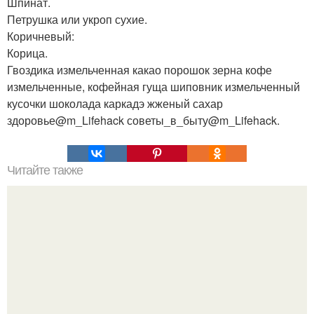
Шпинат.
Петрушка или укроп сухие.
Коричневый:
Корица.
Гвоздика измельченная какао порошок зерна кофе
измельченные, кофейная гуща шиповник измельченный
кусочки шоколада каркадэ жженый сахар
здоровье@m_Lifehack советы_в_быту@m_Lifehack.
Читайте также
Домашний увлажнитель воздуха.