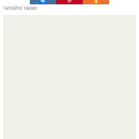
Читайте также
Что делать на ночевке с подругой. Как устроить весёлую
ночёвку с подружками
С 1 марта банки будут блокировать переводы при