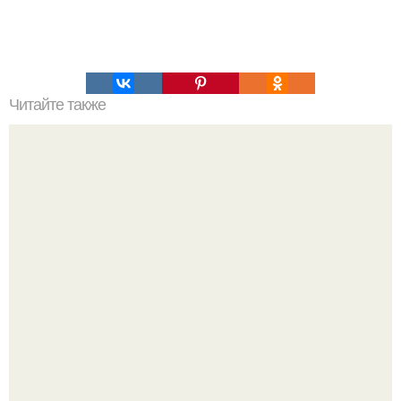
Читайте также
10 дорогих ошибок при утеплении фасада частного
дома.