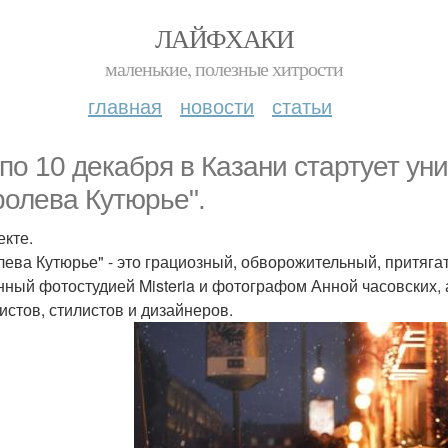
ЛАЙФХАКИ
маленькие, полезные хитрости
главная
новости
статьи
 по 10 декабря в Казани стартует у
ролева Кутюрье".
екте.
лева Кутюрье" - это грациозный, обворожительный, притягат
нный фотостудией Misteria и фотографом Анной часовских, 
истов, стилистов и дизайнеров.