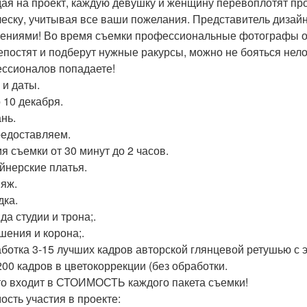
ая на проект, каждую девушку и женщину перевоплотят пр
ческу, учитывая все ваши пожелания. Представитель дизай
ениями! Во время съемки профессиональные фотографы об
епостят и подберут нужные ракурсы, можно не бояться нел
ссионалов попадаете!
 и даты.
 10 декабря.
ань.
едоставляем.
мя съемки от 30 минут до 2 часов.
айнерские платья.
ияж.
дка.
да студии и трона;.
ашения и корона;.
аботка 3-15 лучших кадров авторской глянцевой ретушью с 
 200 кадров в цветокоррекции (без обработки.
то входит в СТОИМОСТЬ каждого пакета съемки!
ость участия в проекте: