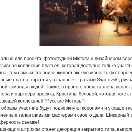
ально для проекта, фотостудией Misteria и дизайнером вер
юзивная коллекция платьев, которая доступна только участ
пна, тем самым это подчеркивает эксклюзивность фотопрое
шные платья, корсеты усыпанные стразами Swarovski, ручна
ной команды людей! Также, в проекте представлена коллекци
нера и партнера проекта, Кристины беловой, которая уже с
сающей коллекцией "Русские Мотивы"!
 образы участниц будут подчеркнуты коронами и украшен к
ненные талантливыми мастерами своего дела! Шикарный тр
ферность съемке!
шающим штрихом станет декорация закрытого типа, выполне