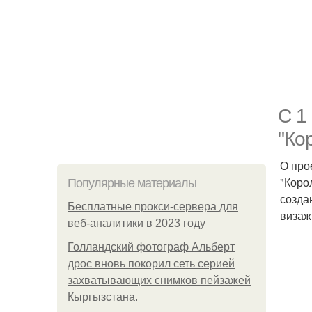
С 1
"Ко
О про
"Коро
Популярные материалы
созда
Бесплатные прокси-сервера для
визаж
веб-аналитики в 2023 году
Голландский фотограф Альберт
дрос вновь покорил сеть серией
захватывающих снимков пейзажей
Кыргызстана.