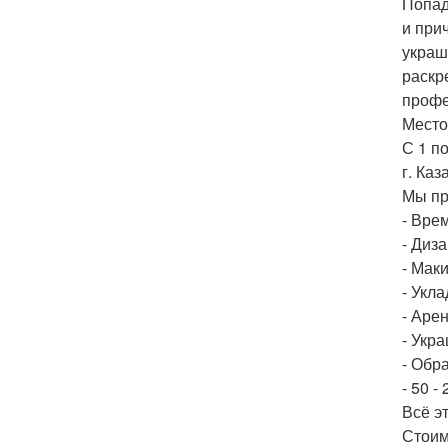
Попад
и при
украш
раскр
профе
Место
С 1 по
г. Каз
Мы пр
- Вре
- Диз
- Мак
- Укла
- Арен
- Укр
- Обр
- 50 -
Всё э
Стоим