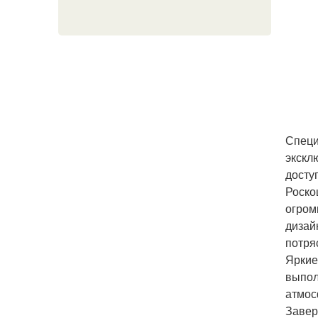
Специ
экскл
досту
Роско
огром
дизай
потря
Яркие
выпол
атмос
Завер