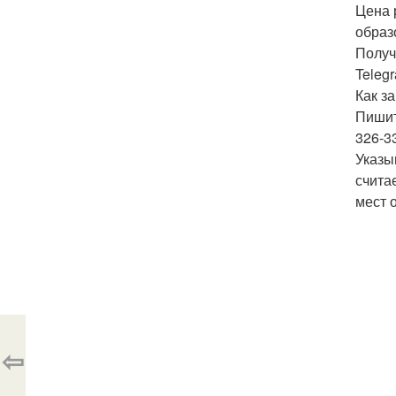
Цена 
образ
Получ
Teleg
Как з
Пишит
326-3
Указы
счита
мест 
⇦