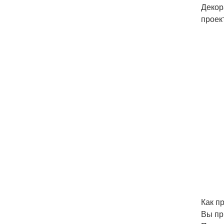
Декор
проек
Как п
Вы пр