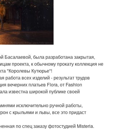
ой Басалаевой, была разработана закрытая,
ницам проекта, к обычному прокату коллекция не
кта "Королевы Кутюрье"!
я работа всех изделий - результат трудов
я вечерних платьев Flora, от Fashion
тала известна широкой публике своей
амнями исключительно ручной работы,
он с крыльями и львы, все это придаст
нная по спец заказу фотостудией Misteria.