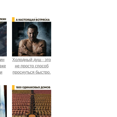
кин
Холодный душ - это
вке
не просто способ
ии
проснуться быстро.