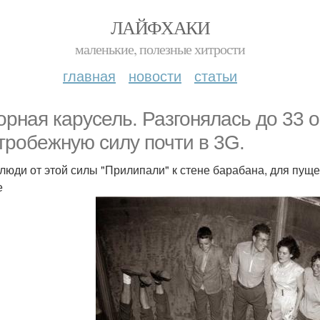
ЛАЙФХАКИ
маленькие, полезные хитрости
главная
новости
статьи
орная карусель. Разгонялась до 33 о
тробежную силу почти в 3G.
 люди от этой силы "Прилипали" к стене барабана, для пущ
е