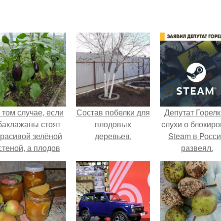
 том случае, если
Состав побелки для
Депутат Горел
баклажаны стоят
плодовых
слухи о блокиро
красивой зелёной
деревьев.
Steam в Росс
стеной, а плодов
развеял.
почти не видно -
радоваться тут
нечему.