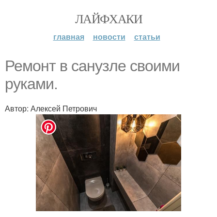
ЛАЙФХАКИ
главная
новости
статьи
Ремонт в санузле своими
руками.
Автор: Алексей Петрович