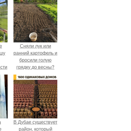
е
Сняли лук или
ышу
ранний картофель и
бросили голую
сти
грядку до весны?
ие?
а
В Дубае существует
е
район, который