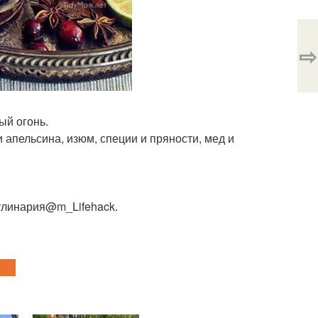
⇨
ый огонь.
 апельсина, изюм, специи и пряности, мед и
Кулинария@m_Lifehack.