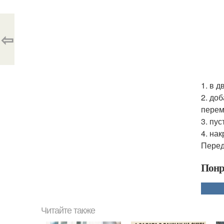
⇦
1. в 
2. до
перем
3. пус
4. на
Перед
Понр
Читайте также