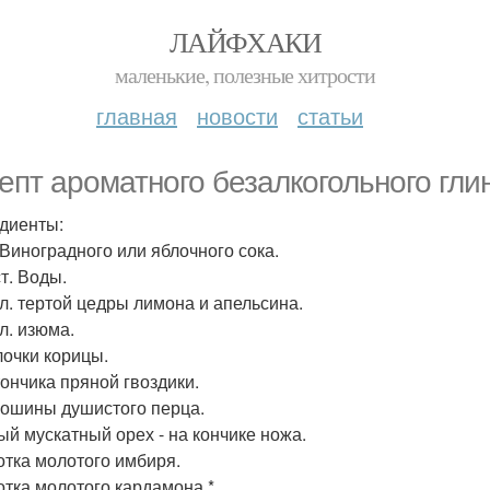
ЛАЙФХАКИ
маленькие, полезные хитрости
главная
новости
статьи
епт ароматного безалкогольного гли
диенты:
. Виноградного или яблочного сока.
 ст. Воды.
. л. тертой цедры лимона и апельсина.
. л. изюма.
лочки корицы.
тончика пряной гвоздики.
орошины душистого перца.
тый мускатный орех - на кончике ножа.
отка молотого имбиря.
отка молотого кардамона *.