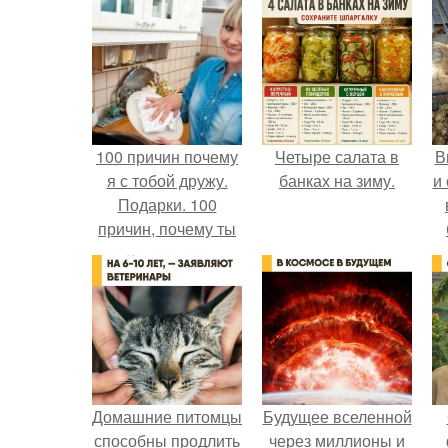
100 причин почему
Четыре салата в
В
я с тобой дружу.
банках на зиму.
и
Подарки. 100
причин, почему ты
моя лучшая
с
подруга.
п
Домашние питомцы
Будущее вселенной
способны продлить
через миллионы и