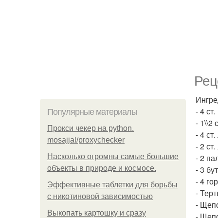
Рец
Ингре
- 4 ст
Популярные материалы
- 1\\2
Прокси чекер на python.
- 4 ст
mosajjal/proxychecker
- 2 ст
Насколько огромны самые большие
- 2 па
объекты в природе и космосе.
- 3 бу
- 4 г
Эффективные таблетки для борьбы
- Тер
с никотиновой зависимостью
- Щеп
Выкопать картошку и сразу
- Щеп