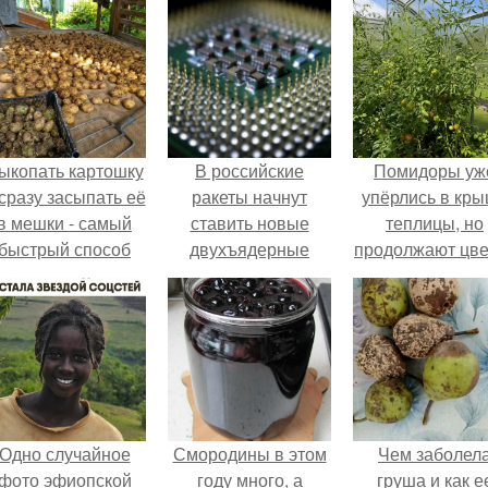
ыкопать картошку
В российские
Помидоры уж
 сразу засыпать её
ракеты начнут
упёрлись в кр
в мешки - самый
ставить новые
теплицы, но
быстрый способ
двухъядерные
продолжают цве
прятать вместе с
процессоры.
как сумасшедш
урожаем гниль,
орезы и больные
клубни.
Одно случайное
Смородины в этом
Чем заболел
фото эфиопской
году много, а
груша и как е