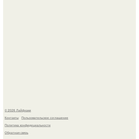
Ботва пожелтела, сосед уже достал вилы, и рука сама
тянется копать картошку.
Автоваз крупнейшее обновление Lada Niva Legend за
всю историю представил.
© 2026 Лайфхаки
Контакты
Пользовательское соглашение
Политика конфидециальности
Обратная связь