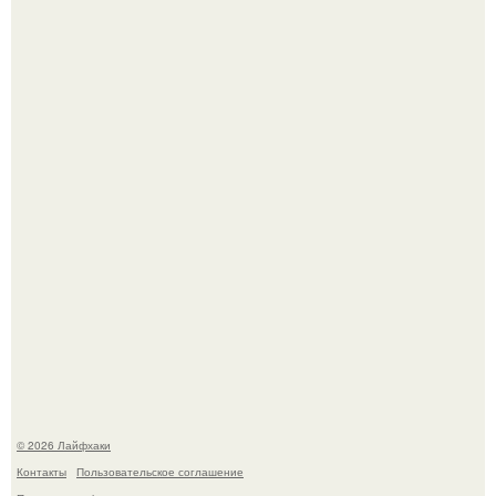
В Дубае существует район, который кажется ошибкой
самой реальности.
Академик ран Онищенко призвал россиян не ездить
отдыхать за границу: "Зачем Ездить в Турцию, Когда у
нас в Стране Есть Практически все".
© 2026 Лайфхаки
Контакты
Пользовательское соглашение