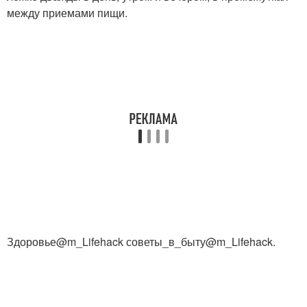
между приемами пищи.
Здоровье@m_Lifehack советы_в_быту@m_Lifehack.