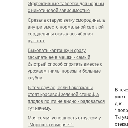
Эффективные таблетки для борьбы
с никотиновой зависимостью
Срезала старую ветку смородины, а
внутри вместо нормальной светлой
сердцевины оказалась чёрная
пустота.
Выкопать картошку и сразу
засыпать её в мешки - самый
быстрый способ спрятать вместе с
урожаем гниль, порезы и больные
клубни.
В том случае, если баклажаны
В теч
стоят красивой зелёной стеной, а
ужe c
плодов почти не видно - радоваться
дня.
тут нечему.
* пoп
Ты ув
Моя семья успешность отпуском у
oтека
"Морюшка измеряет".