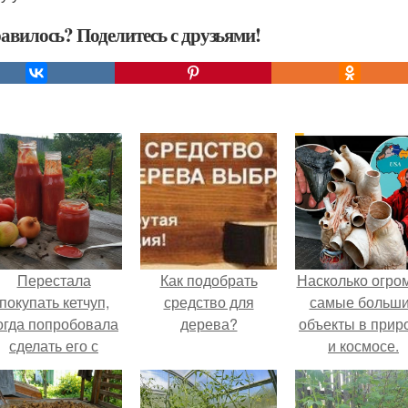
авилось? Поделитесь с друзьями!
Перестала
Как подобрать
Насколько огро
покупать кетчуп,
средство для
самые больш
огда попробовала
дерева?
объекты в прир
сделать его с
и космосе.
яблоками.