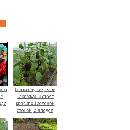
мны
В том случае, если
ие
баклажаны стоят
оде
красивой зелёной
стеной, а плодов
почти не видно -
радоваться тут