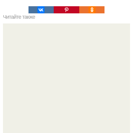
Читайте также
Scania показала гибридный 9-тонный грузовик, который
мечтает стать троллейбусом.