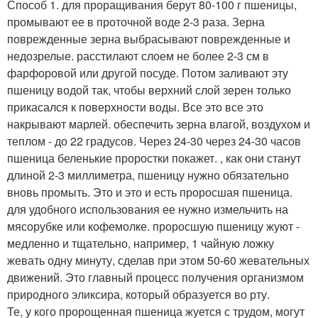
Способ 1. для проращивания берут 80-100 г пшеницы,
промывают ее в проточной воде 2-3 раза. Зерна
поврежденные зерна выбрасывают поврежденные и
недозрелые. расстилают слоем не более 2-3 см в
фарфоровой или другой посуде. Потом заливают эту
пшеницу водой так, чтобы верхний слой зерен только
прикасался к поверхности воды. Все это все это
накрывают марлей. обеспечить зерна влагой, воздухом и
теплом - до 22 градусов. Через 24-30 через 24-30 часов
пшеница беленькие проростки покажет. , как они станут
длиной 2-3 миллиметра, пшеницу нужно обязательно
вновь промыть. Это и это и есть проросшая пшеница.
для удобного использования ее нужно измельчить на
мясорубке или кофемолке. проросшую пшеницу жуют -
медленно и тщательно, например, 1 чайную ложку
жевать одну минуту, сделав при этом 50-60 жевательных
движений. Это главный процесс получения организмом
природного эликсира, который образуется во рту.
Те, у кого пророщенная пшеница жуется с трудом, могут