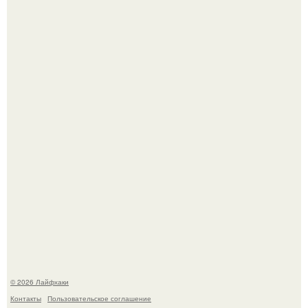
Из мягких груш красивого варенья дольками не
получится.
Будущее вселенной через миллионы и миллиарды лет
таит захватывающие тайны.
© 2026 Лайфхаки
Контакты
Пользовательское соглашение