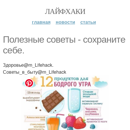
ЛАЙФХАКИ
главная
новости
статьи
Полезные советы - сохраните
себе.
Здоровье@m_Lifehack.
Советы_в_быту@m_Lifehack