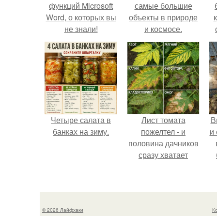
функций Microsoft
самые большие
Word, о которых вы
объекты в природе
не знали!
и космосе.
Четыре салата в
Лист томата
В
банках на зиму.
пожелтел - и
и
половина дачников
сразу хватает
удобрение.
с
п
© 2026 Лайфхаки
К