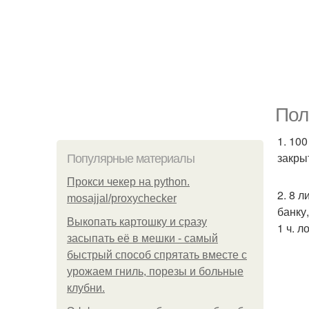
Пол
1. 10
закры
Популярные материалы
Прокси чекер на python.
2. 8 л
mosajjal/proxychecker
банку,
Выкопать картошку и сразу
1 ч. л
засыпать её в мешки - самый
быстрый способ спрятать вместе с
урожаем гниль, порезы и больные
клубни.