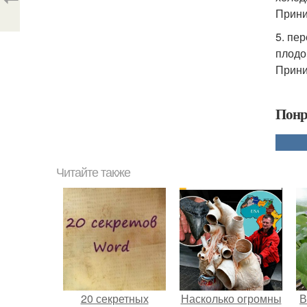
Прини
5. пе
плодо
Прини
Понр
Читайте также
20 секретных
Насколько огромны
В