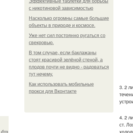
Эффективные таблетки для борьбы
с никотиновой зависимостью
Насколько огромны самые большие
объекты в природе и космосе.
Уже нет сил постоянно ругаться со
свекровью.
В том случае, если баклажаны
стоят красивой зелёной стеной, а
плодов почти не видно - радоваться
тут нечему.
Как использовать мобильные
3. 2 
прокси для Вконтакте
течен
устро
4. 2 
ст. Л
⇦
холод