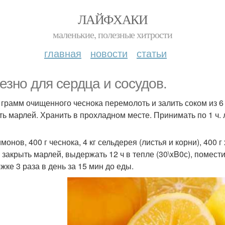
ЛАЙФХАКИ
маленькие, полезные хитрости
главная
новости
статьи
езно для сердца и сосудов.
0 грамм очищенного чеснока перемолоть и залить соком из 6
ть марлей. Хранить в прохладном месте. Принимать по 1 ч. 
имонов, 400 г чеснока, 4 кг сельдерея (листья и корни), 400
 закрыть марлей, выдержать 12 ч в тепле (30\xB0с), помести
ожке 3 раза в день за 15 мин до еды.