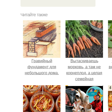
Читайте также
Гравийный
Вытаскиваешь
фундамент для
морковь, а там не
в
небольшого дома.
корнеплод, а целая
семейная
композиция: две
ноги, три руки и
ещё какой-то хвост
сбоку.