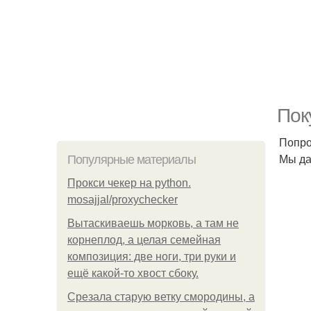
Пок
Попро
Мы дар
Популярные материалы
Прокси чекер на python.
mosajjal/proxychecker
Вытаскиваешь морковь, а там не
корнеплод, а целая семейная
композиция: две ноги, три руки и
ещё какой-то хвост сбоку.
Срезала старую ветку смородины, а