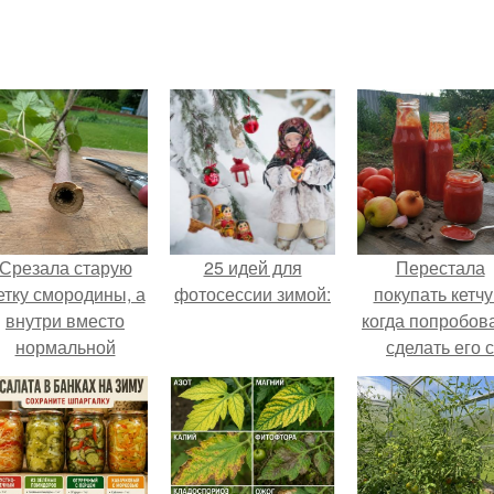
Срезала старую
25 идей для
Перестала
етку смородины, а
фотосессии зимой:
покупать кетчу
внутри вместо
когда попробов
нормальной
сделать его с
светлой
яблоками.
сердцевины
оказалась чёрная
пустота.