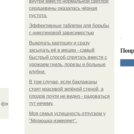
внутри вместо нормальной светлой
сердцевины оказалась чёрная
пустота.
Эффективные таблетки для борьбы
с никотиновой зависимостью
.
Выкопать картошку и сразу
Понр
засыпать её в мешки - самый
быстрый способ спрятать вместе с
урожаем гниль, порезы и больные
клубни.
В том случае, если баклажаны
стоят красивой зелёной стеной, а
плодов почти не видно - радоваться
⇦
тут нечему.
Моя семья успешность отпуском у
"Морюшка измеряет".