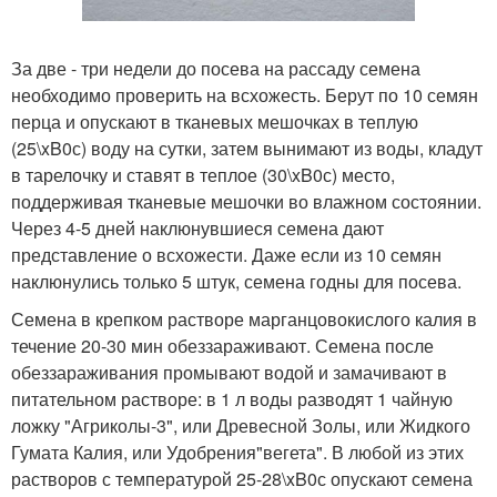
За две - три недели до посева на рассаду семена
необходимо проверить на всхожесть. Берут по 10 семян
перца и опускают в тканевых мешочках в теплую
(25\xB0с) воду на сутки, затем вынимают из воды, кладут
в тарелочку и ставят в теплое (30\xB0с) место,
поддерживая тканевые мешочки во влажном состоянии.
Через 4-5 дней наклюнувшиеся семена дают
представление о всхожести. Даже если из 10 семян
наклюнулись только 5 штук, семена годны для посева.
Семена в крепком растворе марганцовокислого калия в
течение 20-30 мин обеззараживают. Семена после
обеззараживания промывают водой и замачивают в
питательном растворе: в 1 л воды разводят 1 чайную
ложку "Агриколы-3", или Древесной Золы, или Жидкого
Гумата Калия, или Удобрения"вегета". В любой из этих
растворов с температурой 25-28\xB0с опускают семена