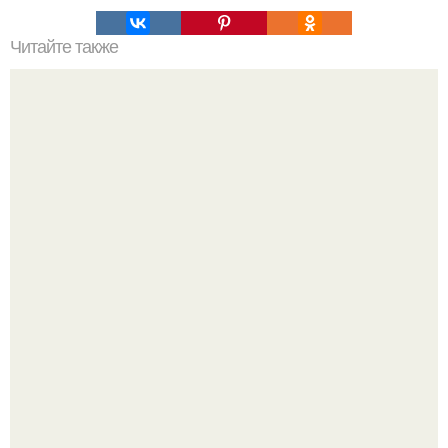
Читайте также
Интересный способ выращивания картофеля, когда
место под посадку ограничено.