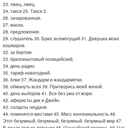
23. лжец, лжец.
24. такси 25. Такси 2.
26. зачарованная.
27. маска.
28. предложение.
29. слушатель 30. Брюс всемогущий 31. Девушка моих
кошмаров.
32. за бортом.
33. бриллиантовый полицейский.
34. день радио.
35. тариф новогодний.
36. ёлки 37. Жандарм и жандарметки.
38. обмануть всех 39. Притворись моей женой.
40. день выборов 41. Все без ума от мэри.
42. аферисты дик и Джейн.
43. солдаты неудачи.
44. поменятся местами 45. Мисс конгениальность 46.
Этот безумный, безумный, безумный, безумный мир 47.
В джазе только девушки 48. Шанхайский полдень 49. Час