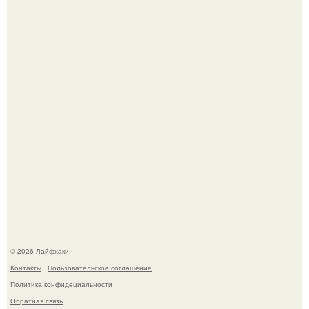
В Дубае существует район, который кажется ошибкой
самой реальности.
Академик ран Онищенко призвал россиян не ездить
отдыхать за границу: "Зачем Ездить в Турцию, Когда у
нас в Стране Есть Практически все".
© 2026 Лайфхаки
Контакты
Пользовательское соглашение
Политика конфидециальности
Обратная связь