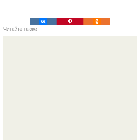
Читайте также
4 упражнения для развития голоса, после которых вас
захотят слушать часами.