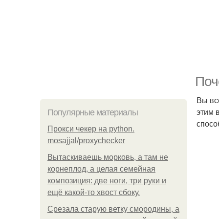
Поч
Вы вс
этим 
Популярные материалы
спосо
Прокси чекер на python.
mosajjal/proxychecker
Вытаскиваешь морковь, а там не
корнеплод, а целая семейная
композиция: две ноги, три руки и
ещё какой-то хвост сбоку.
Срезала старую ветку смородины, а