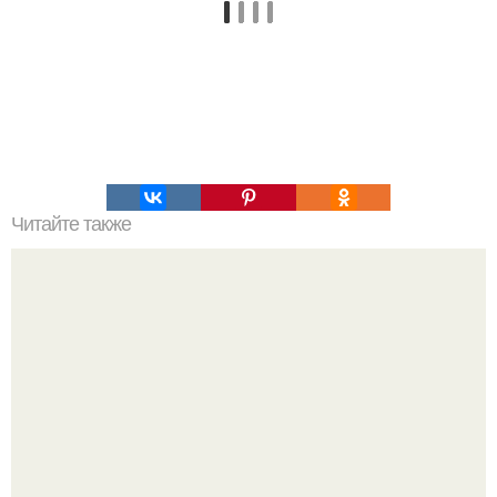
Читайте также
Что делать на ночевке с подругой. Как устроить весёлую
ночёвку с подружками