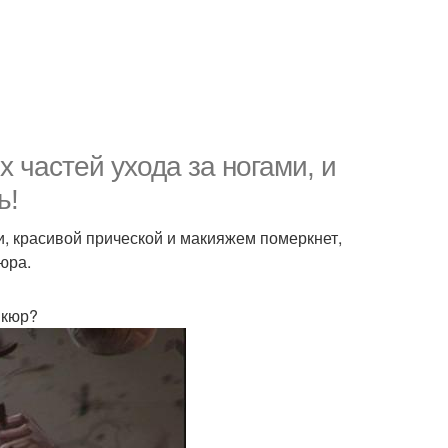
 частей ухода за ногами, и
ь!
и, красивой прической и макияжем померкнет,
юра.
икюр?