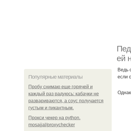
Пед
ей 
Ведь 
если 
Популярные материалы
Пробу снимаю еще горячей и
Однак
каждый раз радуюсь: кабачки не
развариваются, а соус получается
густым и пикантным.
Прокси чекер на python.
mosajjal/proxychecker