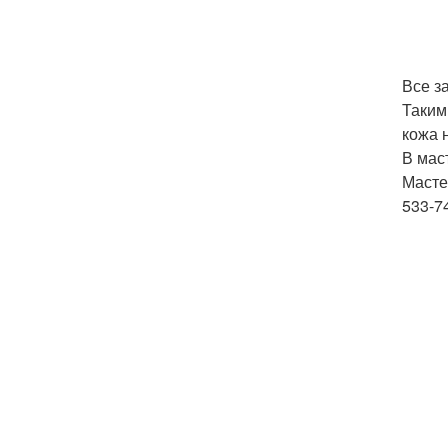
Все з
Таким
кожа н
В мас
Масте
533-74