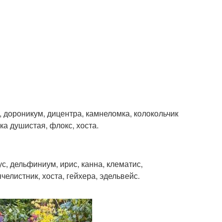
, дороникум, дицентра, камнеломка, колокольчик
а душистая, флокс, хоста.
ус, дельфиниум, ирис, канна, клематис,
ячелистник, хоста, гейхера, эдельвейс.