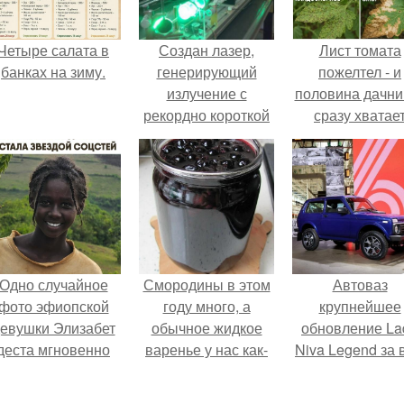
Четыре салата в
Создан лазер,
Лист томата
банках на зиму.
генерирующий
пожелтел - и
излучение с
половина дачни
рекордно короткой
сразу хватае
на сегодняшний
удобрение.
день длиной волны.
Одно случайное
Смородины в этом
Автоваз
фото эфиопской
году много, а
крупнейшее
евушки Элизабет
обычное жидкое
обновление La
деста мгновенно
варенье у нас как-
Niva Legend за 
разлетелось по
то не очень едят.
историю
сему интернету и
представил.