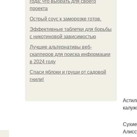
года: что выбрать для своего
проекта
Острый соус к заморозке готов.
Эффективные таблетки для борьбы
с никотиновой зависимостью
Лучшие альтернативы веб-
скапперов для поиска информации
в 2024 году
Спаси яблоки и груши от садовой
гнили!
Астил
калуж
Сухие
Алисс