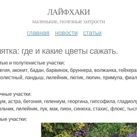
ЛАЙФХАКИ
маленькие, полезные хитрости
главная
новости
статьи
ятка: где и какие цветы сажать.
тые и полутенистые участки:
егия, аконит, бадан, барвинок, бруннера, волжанка, гейхера
олистный, ландыш, лилейник, лютик, люпин, примула, фиалк
чные участки:
ум, астра, бегония, гелениум, георгина, гипсофила, гладиол
льчик, лилейник, лук, мак, пион, синюха, стахис, флокс, тыс
ые участки: