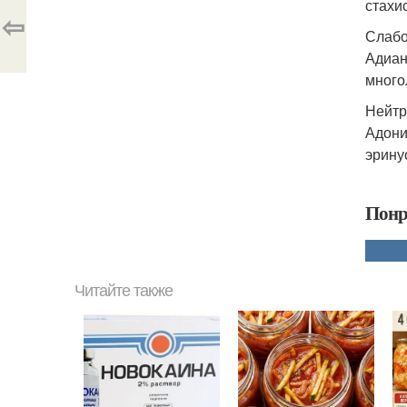
стахис
⇦
Слабо
Адиан
много
Нейтр
Адони
эрину
Понр
Читайте также