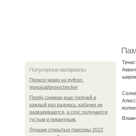
Пам
Тенис
Аквил
Популярные материалы
широк
Прокси чекер на python.
mosajjal/proxychecker
Солне
Пробу снимаю еще горячей и
Алисс
каждый раз радуюсь: кабачки не
колоко
развариваются, а соус получается
Влажн
густым и пикантным.
Лучшие открытые парсеры 2022