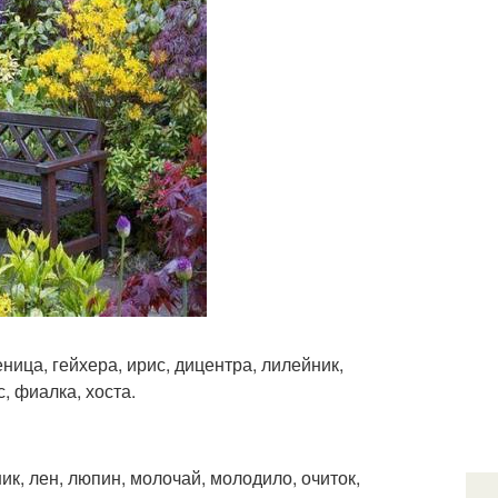
еница, гейхера, ирис, дицентра, лилейник,
, фиалка, хоста.
ик, лен, люпин, молочай, молодило, очиток,