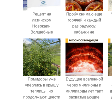
Рецепт на
Пробу снимаю еще
латинском
горячей и каждый
Новокаин.
раз радуюсь:
Волшебные
кабачки не
свойства
развариваются, а
новокаина.
соус получается
густым и
пикантным.
Помидоры уже
Будущее вселенной
упёрлись в крышу
через миллионы и
теплицы, но
миллиарды лет таит
д
продолжают цвести
захватывающие
как сумасшедшие?
тайны.
в