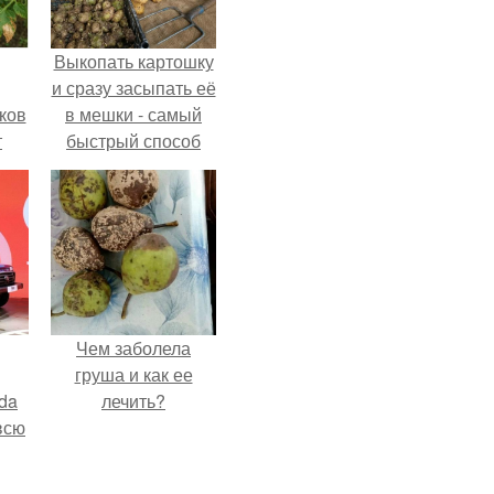
Выкопать картошку
и сразу засыпать её
ков
в мешки - самый
т
быстрый способ
спрятать вместе с
урожаем гниль,
порезы и больные
клубни.
Чем заболела
груша и как ее
da
лечить?
всю