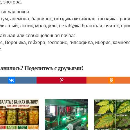
, энотера.
кислая почва:
тум, анемона, барвинок, гвоздика китайская, гвоздика трав
листный, лютик, молодило, незабудка болотная, очиток, при
альная или слабощелочная почва:
с, Вероника, гейхера, гесперис, гипсофила, иберис, камнело
с.
авилось? Поделитесь с друзьями!