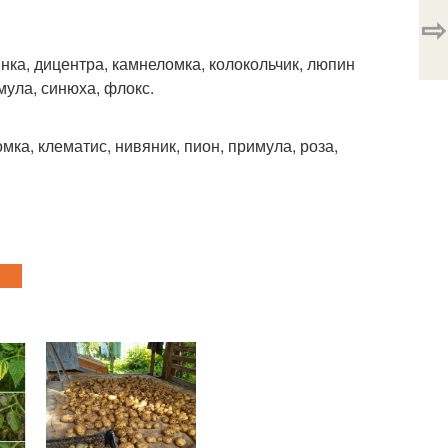
⇨
янка, дицентра, камнеломка, колокольчик, люпин
мула, синюха, флокс.
мка, клематис, нивяник, пион, примула, роза,