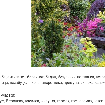
ьба, аквилегия, барвинок, бадан, бузульник, волжанка, ветр
ница, незабудка, пион, папоротники, примула, синюха, флокс
 участки:
ум, Вероника, василек, живучка, кермек, камнеломка, котовн