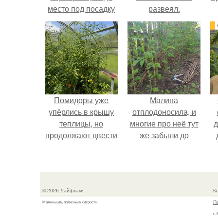
место под посадку
развеял.
ограничено.
Помидоры уже
Малина
упёрлись в крышу
отплодоносила, и
теплицы, но
многие про неё тут
д
продолжают цвести
же забыли до
как сумасшедшие?
следующего лета.
в
з
© 2026 Лайфхаки
К
П
Маленькие, полезные хитрости
г.