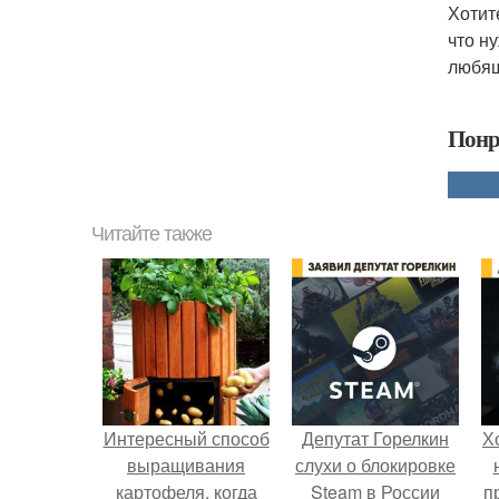
Хотит
что н
любя
Понр
Читайте также
Интересный способ
Депутат Горелкин
Х
выращивания
слухи о блокировке
картофеля, когда
Steam в России
п