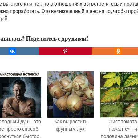
е вы этого или нет, но в отношениях вы встретитесь и позна
ужно проработать. Это великолепный шанс на то, чтобы прой
щей.
авилось? Поделитесь с друзьями!
олодный душ - это
Как вырастить
Лист томата
не просто способ
крупным лук.
пожелтел - и
роснуться быстро.
половина дачни