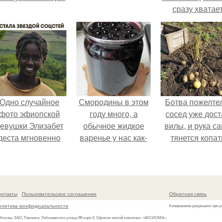
сразу хватае
удобрение.
Одно случайное
Смородины в этом
Ботва пожелте
фото эфиопской
году много, а
сосед уже дост
евушки Элизабет
обычное жидкое
вилы, и рука с
деста мгновенно
варенье у нас как-
тянется копат
разлетелось по
то не очень едят.
картошку.
сему интернету и
сделало её новой
вездой соцсетей.
онтакты
Пользовательское соглашение
Обратная связь
олитика конфидециальности
Копирование разрешено при у
 Москва, ЗАО, Раменки, Лобачевского улица 98 корп.3, Офисно-жилой комплекс «АКСИОМА»,