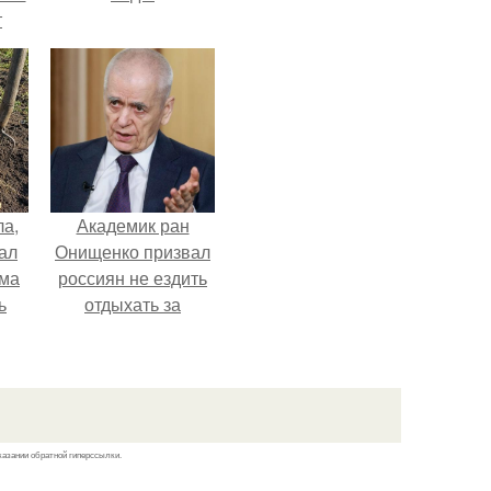
т
ла,
Академик ран
ал
Онищенко призвал
ама
россиян не ездить
ь
отдыхать за
границу: "Зачем
Ездить в Турцию,
Когда у нас в
Стране Есть
Практически все".
казании обратной гиперссылки.