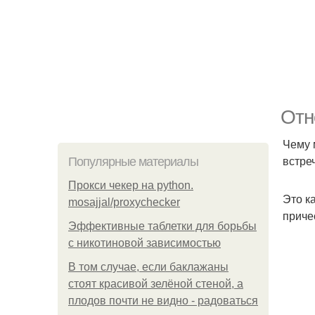
Отн
Чему 
встре
Популярные материалы
Прокси чекер на python.
Это к
mosajjal/proxychecker
причес
Эффективные таблетки для борьбы
с никотиновой зависимостью
В том случае, если баклажаны
стоят красивой зелёной стеной, а
плодов почти не видно - радоваться