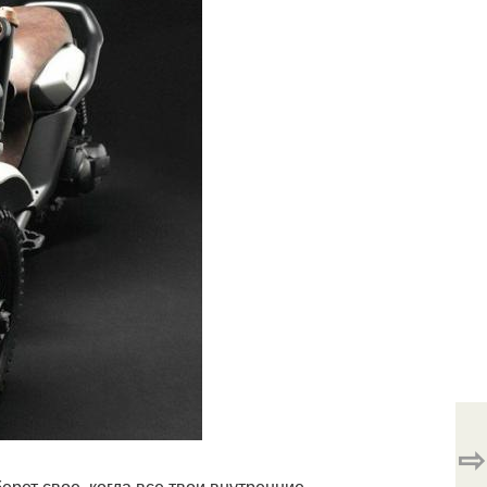
⇨
ерет свое, когда все твои внутренние