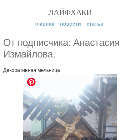
ЛАЙФХАКИ
главная
новости
статьи
От подписчика: Анастасия
Измайлова.
Декоративная мельница