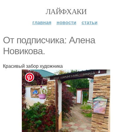
ЛАЙФХАКИ
главная
новости
статьи
От подписчика: Алена
Новикова.
Красивый забор художника