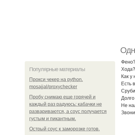
Одн
Фено?
Хода?
Популярные материалы
Как у
Прокси чекер на python.
Есть 
mosajjal/proxychecker
Сруби
Пробу снимаю еще горячей и
Долго 
каждый раз радуюсь: кабачки не
Не на
развариваются, а соус получается
Звони?
густым и пикантным.
Острый соус к заморозке готов.