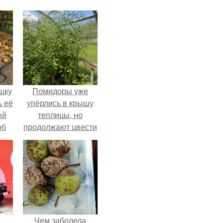
шку
Помидоры уже
ь её
упёрлись в крышу
ый
теплицы, но
об
продолжают цвести
е с
как сумасшедшие?
ь,
ные
Чем заболела