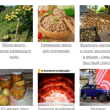
Яблок много -
Гречневая диета
Выкопать карто
роде радоваться
для похудения.
и сразу засыпат
надо.
в мешки - сам
быстрый спос
спрятать вмест
урожаем гнил
порезы и боль
клубни.
Из мягких груш
Будущее вселенной
Автоваз