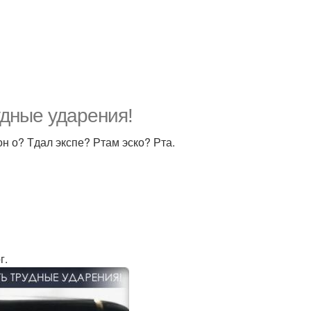
удные ударения!
он о? Тдал экспе? Ртам эско? Рта.
г.