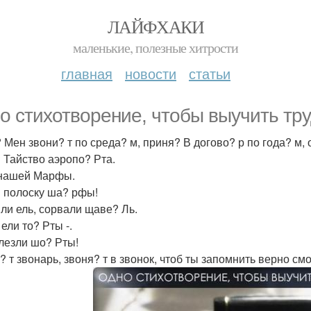
ЛАЙФХАКИ
маленькие, полезные хитрости
главная
новости
статьи
о стихотворение, чтобы выучить тр
 Мен звони? т по среда? м, приня? В догово? р по года? м, 
 Тайство аэропо? Рта.
 нашей Марфы.
в полоску ша? рфы!
ли ель, сорвали щаве? Ль.
ели то? Рты -.
лезли шо? Рты!
 т звонарь, звоня? т в звонок, чтоб ты запомнить верно смо