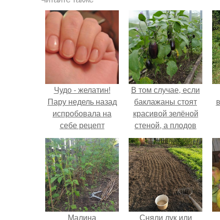
Чудо - желатин!
В том случае, если
Пару недель назад
баклажаны стоят
в
испробовала на
красивой зелёной
себе рецепт
стеной, а плодов
приёма желатина
почти не видно -
по утрам.
радоваться тут
нечему.
Малина
Сняли лук или