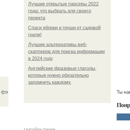
Лучшие открытые парсеры 2022
года: что выбрать для своего
проекта
Спаси яблоки и груши от садовой
гнили!
Лучшие альтернативы веб-
скапперов для поиска информации
в 2024 году
Английские фразовые глаголы,
которые нужно обязательно
запомнить каждому.
⇦
Ты на
Понр
Читайте также