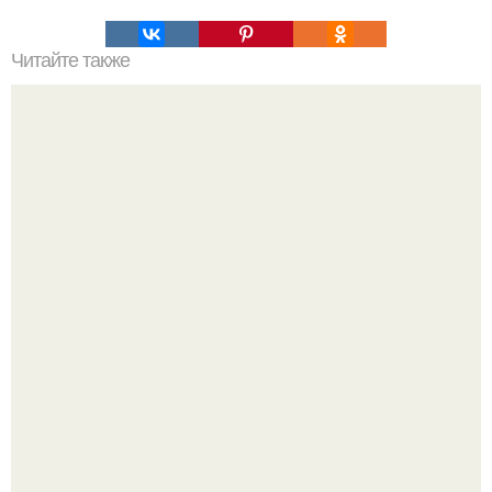
Читайте также
Зачем сажать цветы на огороде.
Вытаскиваешь морковь, а там не корнеплод, а целая