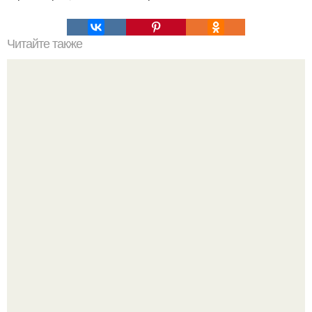
Читайте также
Цвета сигнальных ракет и их значение. Значение цвета
сигнальных патронов и ракет, вдруг кому пригодится.