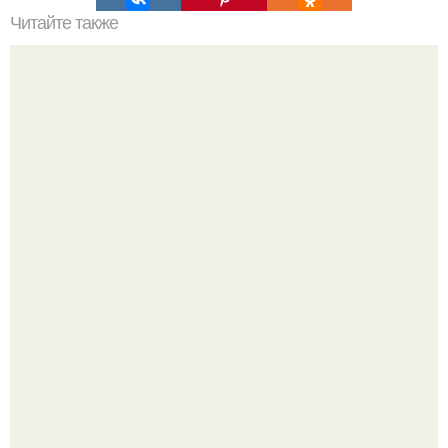
Читайте также
20 испытаний, после которых вы станете другим
человеком.
Перестала покупать кетчуп, когда попробовала сделать