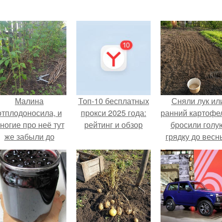
Малина
Топ-10 бесплатных
Сняли лук ил
отплодоносила, и
прокси 2025 года:
ранний картофе
ногие про неё тут
рейтинг и обзор
бросили голу
же забыли до
грядку до весн
следующего лета.