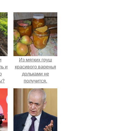
и
Из мягких груш
ль и
красивого варенья
ю
дольками не
ы?
получится.