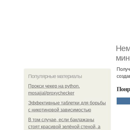
Нем
мин
Получ
созда
Популярные материалы
Прокси чекер на python.
Понр
mosajjal/proxychecker
Эффективные таблетки для борьбы
с никотиновой зависимостью
В том случае, если баклажаны
стоят красивой зелёной стеной, а