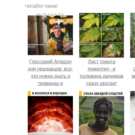
Читайте также
Глоссарий Amazon
Лист томата
для продавцов: все,
пожелтел - и
что нужно знать о
половина дачников
м
терминах и
сразу хватает
понятиях
удобрение.