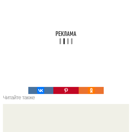
Читайте также